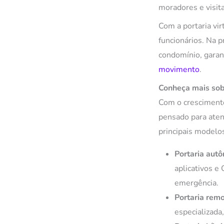
moradores e visit
Com a portaria vi
funcionários. Na p
condomínio, gara
movimento
.
Conheça mais sobr
Com o crescimento
pensado para aten
principais modelo
Portaria aut
aplicativos e
emergência.
Portaria rem
especializada