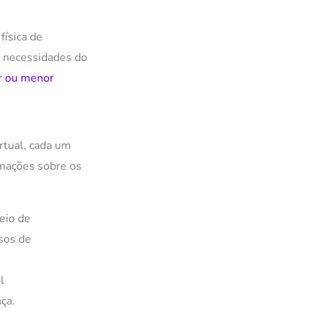
física de
às necessidades do
or ou menor
rtual, cada um
rmações sobre os
eio de
sos de
l
ça.