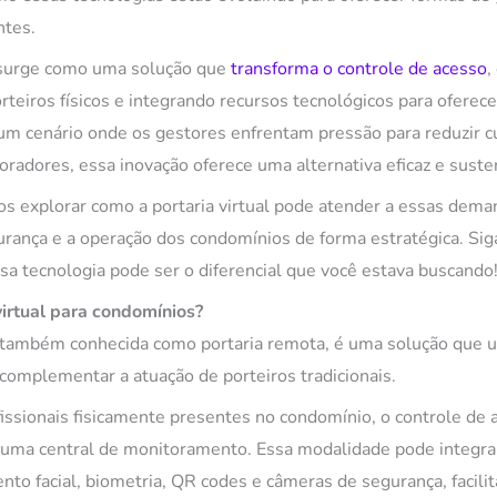
ntes.
l surge como uma solução que
transforma o controle de acesso
,
rteiros físicos e integrando recursos tecnológicos para oferec
 um cenário onde os gestores enfrentam pressão para reduzir c
radores, essa inovação oferece uma alternativa eficaz e suste
os explorar como a portaria virtual pode atender a essas dema
urança e a operação dos condomínios de forma estratégica. Sig
sa tecnologia pode ser o diferencial que você estava buscando
virtual para condomínios?
l, também conhecida como portaria remota, é uma solução que ut
 complementar a atuação de porteiros tradicionais.
issionais fisicamente presentes no condomínio, o controle de 
uma central de monitoramento. Essa modalidade pode integrar
to facial, biometria, QR codes e câmeras de segurança, facili