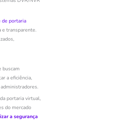
 sistemas DVR/NVR
 de portaria
 e transparente.
izados,
ue buscam
r a eficiência,
 administradores.
a portaria virtual,
es do mercado
izar a segurança