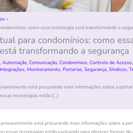
os
a condomínios: como essa tecnologia está transformando a segu
irtual para condomínios: como ess
 está transformando a segurança
,
Automação
,
Comunicação
,
Condomínios
,
Controle de Acesso
Integrações
,
Monitoramento
,
Portarias
,
Segurança
,
Síndicos
,
T
rovavelmente está procurando mais informações sobre a portari
essas tecnologias estão […]
, provavelmente está procurando mais informações sobre a porta
o essas tecnologias estão evoluindo para oferecer formas de