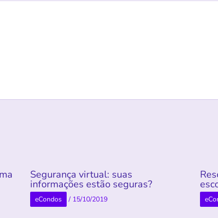
rma
Segurança virtual: suas
Res
informações estão seguras?
esco
eCondos
/
15/10/2019
eCo