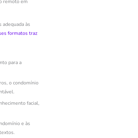
to remoto em
s adequada às
es formatos traz
nto para a
iros, o condomínio
ntável.
nhecimento facial,
ondomínio e às
textos.