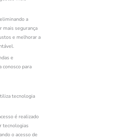
 eliminando a
er mais segurança
ustos e melhorar a
ntável.
ndas e
a conosco para
!
iliza tecnologia
acesso é realizado
 tecnologias
tando o acesso de