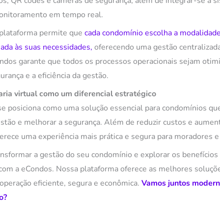
cos, QR codes e câmeras de segurança, além de integrar-se a
monitoramento em tempo real.
a plataforma permite que
cada condomínio escolha a modalidade
uada às suas necessidades,
oferecendo uma gestão centralizada
ndos garante que todos os processos operacionais sejam otim
rança e a eficiência da gestão.
aria virtual como um diferencial estratégico
l se posiciona como uma solução essencial para condomínios q
stão e melhorar a segurança. Além de reduzir custos e aumenta
ferece uma experiência mais prática e segura para moradores e
nsformar a gestão do seu condomínio e explorar os benefícios d
 com a eCondos. Nossa plataforma oferece as melhores soluçõ
 operação eficiente, segura e econômica.
Vamos juntos modern
o?