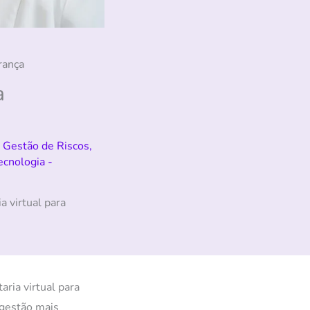
rança
a
,
Gestão de Riscos
,
ecnologia
-
a virtual para
ria virtual para
 gestão mais