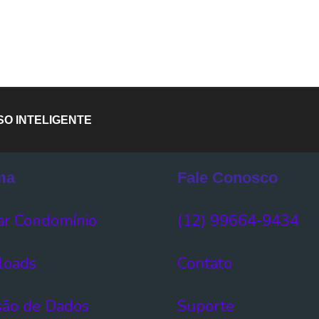
O INTELIGENTE
ma
Fale Conosco
r Condomínio​
(12) 99664-9434
oads
Contato
ão de Dados​
Suporte