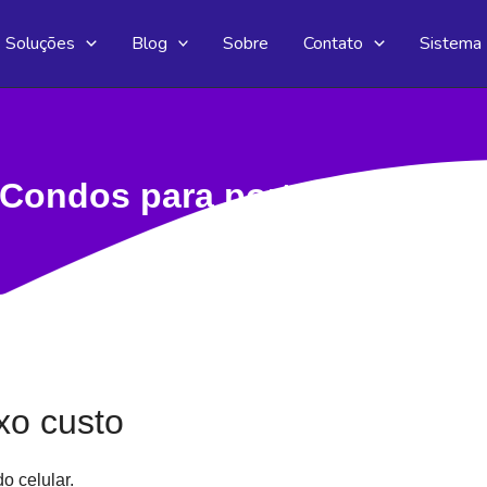
Soluções
Blog
Sobre
Contato
Sistema
Condos para portarias remot
xo custo
o celular.