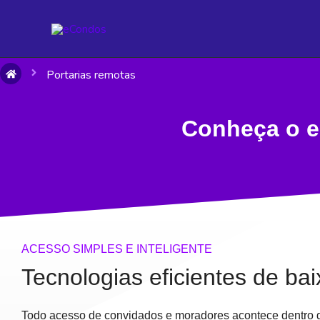
Ir
para
o
conteúdo
Portarias remotas
Conheça o e
ACESSO SIMPLES E INTELIGENTE
Tecnologias eficientes de bai
Todo acesso de convidados e moradores acontece dentro d