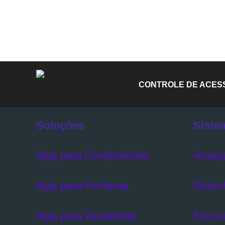
CONTROLE DE ACESS
Soluções
Siste
App para Condomínios
Acessa
App para Portarias
Downl
App para Zeladorias
Exclus