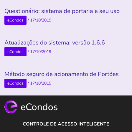
Questionário: sistema de portaria e seu uso
eCondos
/
17/10/2019
Atualizações do sistema: versão 1.6.6
eCondos
/
17/10/2019
Método seguro de acionamento de Portões
eCondos
/
17/10/2019
CONTROLE DE ACESSO INTELIGENTE