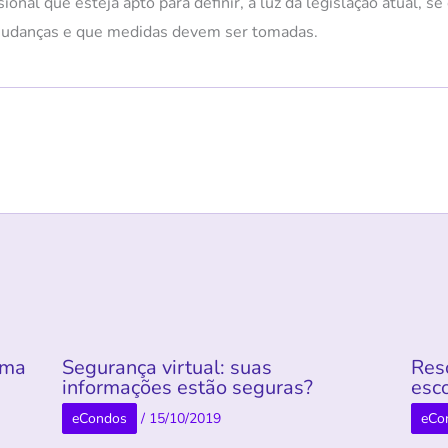
ional que esteja apto para definir, à luz da legislação atual, s
mudanças e que medidas devem ser tomadas.
rma
Segurança virtual: suas
Res
informações estão seguras?
esco
eCondos
/
15/10/2019
eCo