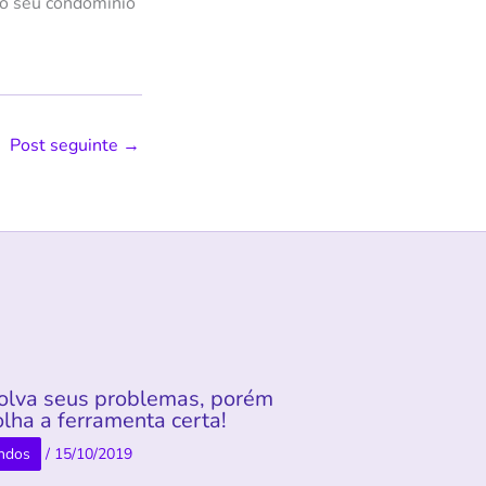
e o seu condomínio
Post seguinte
→
olva seus problemas, porém
lha a ferramenta certa!
ndos
/
15/10/2019