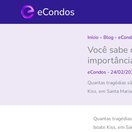
Ir
para
o
conteúdo
Início
Blog
eCond
Você sabe 
importânci
eCondos
-
24/02/20
Quantas tragédias sã
Kiss, em Santa Maria,
Quantas tragédias
boate Kiss, em Sa