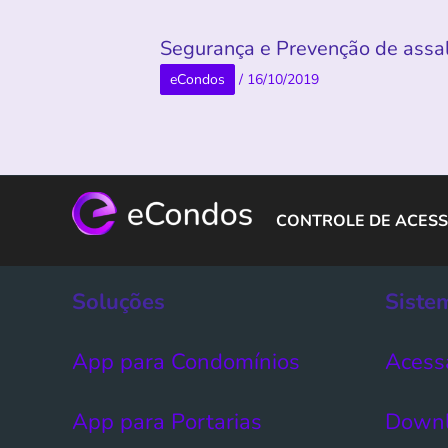
Segurança e Prevenção de assa
eCondos
/
16/10/2019
CONTROLE DE ACESS
Soluções
Siste
App para Condomínios
Acess
App para Portarias
Down