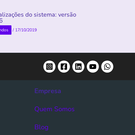
alizações do sistema: versão
.6
ndos
/
17/10/2019
Empresa
Quem Somos
Blog