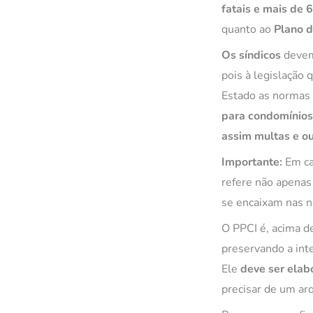
fatais
e mais de 6
quanto ao
Plano d
Os síndicos
devem
pois à legislação 
Estado as normas 
para condomínios 
assim multas e ou
Importante:
Em cas
refere não apenas
se encaixam nas n
O PPCI é, acima d
preservando a int
Ele
deve ser elab
precisar de um ar