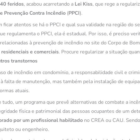
40 feridos
, acabou acarretando a
Lei Kiss
, que rege a regulari
e Prevenção Contra Incêndio
(
PPCI
).
 ficar atentos se há o PPCI e qual sua validade na região do s
que regulamenta o PPCI, ela é estadual. Por isso, é preciso veri
relacionadas à prevenção de incêndio no site do Corpo de Bom
residenciais e comerciais
. Procure regularizar a situação quan
tros transtornos
o de incêndio em condomínio, a responsabilidade civil e crimi
 à falta de manutenção, mas também pela instalação de equi
ormas atuais.
e tudo, um programa que prevê alternativas de combate a incê
egridade física e patrimonial das pessoas ocupantes de um det
orado por um profissional habilitado
no CREA ou CAU. Sendo 
quiteto ou engenheiro.