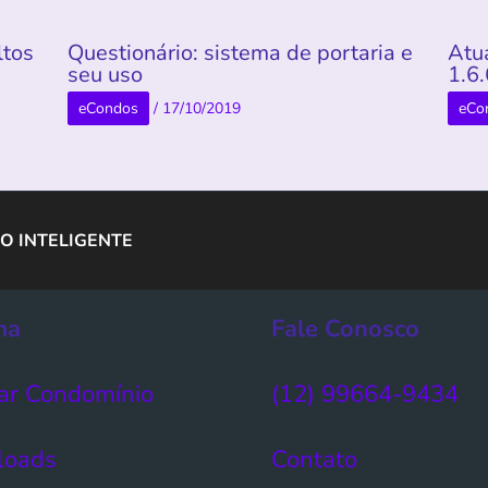
ltos
Questionário: sistema de portaria e
Atu
seu uso
1.6
eCondos
/
17/10/2019
eCo
O INTELIGENTE
ma
Fale Conosco
ar Condomínio​
(12) 99664-9434
loads
Contato