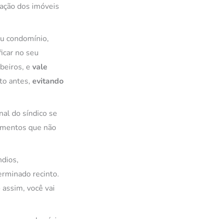
zação dos imóveis
eu condomínio,
ficar no seu
beiros, e
vale
to antes,
evitando
nal do síndico se
pamentos que não
ndios,
erminado recinto.
assim, você vai