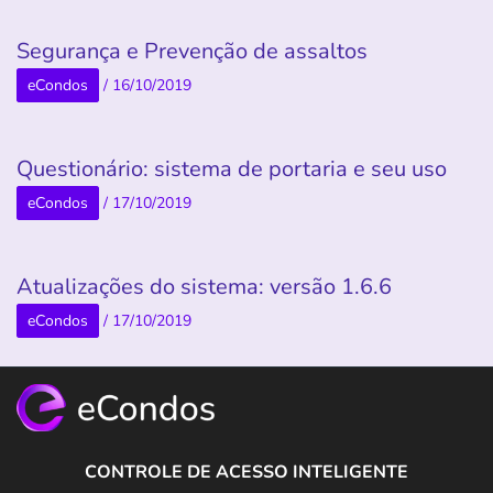
Segurança e Prevenção de assaltos
eCondos
/
16/10/2019
Questionário: sistema de portaria e seu uso
eCondos
/
17/10/2019
Atualizações do sistema: versão 1.6.6
eCondos
/
17/10/2019
CONTROLE DE ACESSO INTELIGENTE