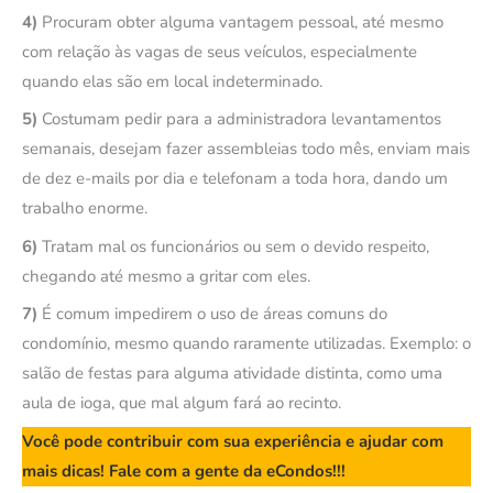
4)
Procuram obter alguma vantagem pessoal, até mesmo
com relação às vagas de seus veículos, especialmente
quando elas são em local indeterminado.
5)
Costumam pedir para a administradora levantamentos
semanais, desejam fazer assembleias todo mês, enviam mais
de dez e-mails por dia e telefonam a toda hora, dando um
trabalho enorme.
6)
Tratam mal os funcionários ou sem o devido respeito,
chegando até mesmo a gritar com eles.
7)
É comum impedirem o uso de áreas comuns do
condomínio, mesmo quando raramente utilizadas. Exemplo: o
salão de festas para alguma atividade distinta, como uma
aula de ioga, que mal algum fará ao recinto.
Você pode contribuir com sua experiência e ajudar com
mais dicas! Fale com a gente da eCondos!!!