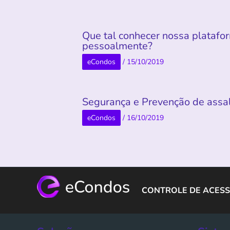
Que tal conhecer nossa platafo
pessoalmente?
eCondos
/
15/10/2019
Segurança e Prevenção de assa
eCondos
/
16/10/2019
CONTROLE DE ACESS