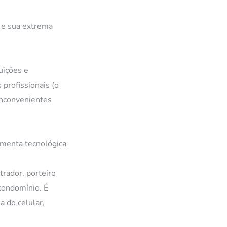
 e sua extrema
uições e
profissionais (o
inconvenientes
amenta tecnológica
rador, porteiro
condomínio. É
a do celular,