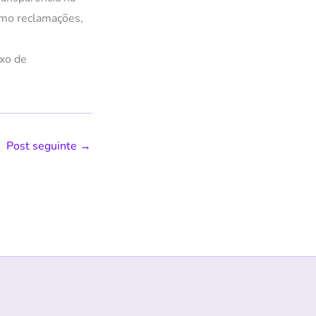
omo reclamações,
uxo de
Post seguinte
→