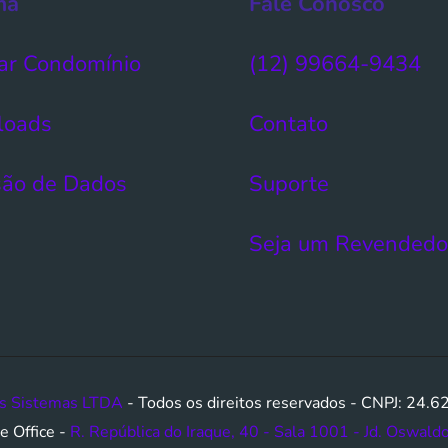
ma
Fale Conosco
ar Condomínio​
(12) 99664-9434
loads
Contato
ão de Dados​
Suporte
Seja um Revendedo
s Sistemas LTDA
- Todos os direitos reservados - CNPJ: 24
e Office -
R. República do Iraque, 40 - Sala 1001 - Jd. Oswald