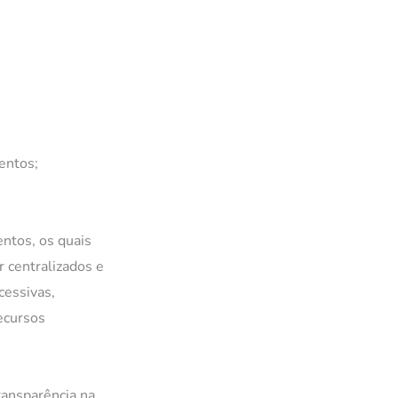
entos;
ntos, os quais
 centralizados e
cessivas,
ecursos
ransparência na