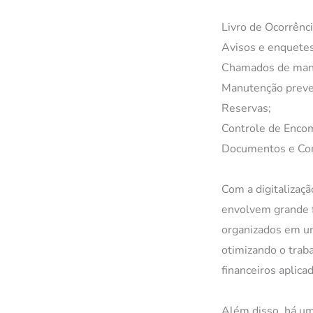
Livro de Ocorrênci
Avisos e enquetes
Chamados de man
Manutenção preve
Reservas;
Controle de Enco
Documentos e Con
Com a digitalizaç
envolvem grande f
organizados em um
otimizando o trab
financeiros aplica
Além disso, há um