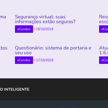
rma
Segurança virtual: suas
Res
informações estão seguras?
esco
eCondos
/
15/10/2019
eCo
ltos
Questionário: sistema de portaria e
Atu
seu uso
1.6
eCondos
/
17/10/2019
eCo
O INTELIGENTE