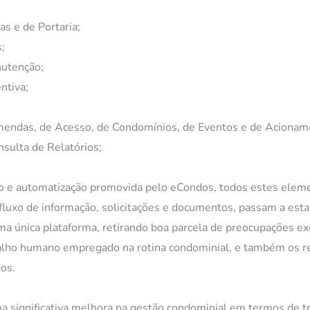
as e de Portaria;
;
utenção;
ntiva;
mendas, de Acesso, de Condomínios, de Eventos e de Acionam
sulta de Relatórios;
ão e automatização promovida pelo eCondos, todos estes eleme
luxo de informação, solicitações e documentos, passam a estar
a única plataforma, retirando boa parcela de preocupações ex
alho humano empregado na rotina condominial, e também os r
dos.
a significativa melhora na gestão condominial em termos de t