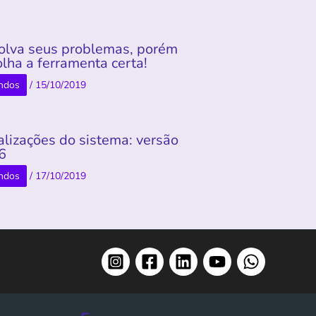
olva seus problemas, porém
lha a ferramenta certa!
ndos
/
15/10/2019
alizações do sistema: versão
.6
ndos
/
17/10/2019