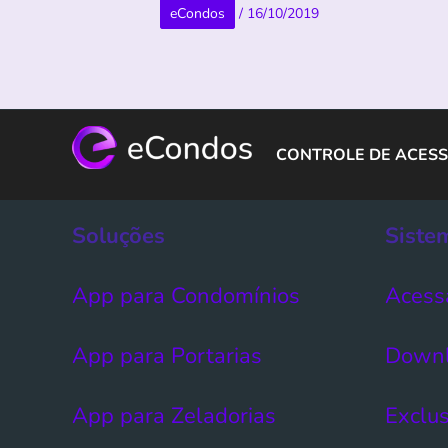
eCondos
/
16/10/2019
CONTROLE DE ACESS
Soluções
Siste
App para Condomínios
Acess
App para Portarias
Down
App para Zeladorias
Exclus