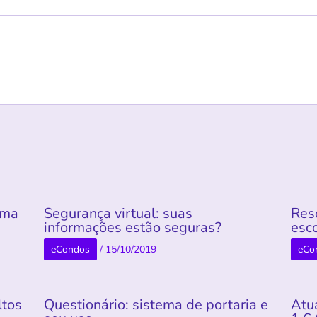
rma
Segurança virtual: suas
Res
informações estão seguras?
esco
eCondos
/
15/10/2019
eCo
ltos
Questionário: sistema de portaria e
Atu