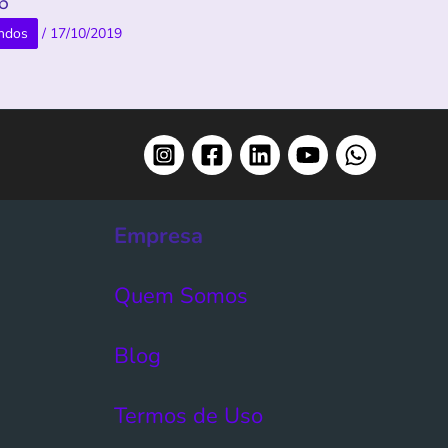
.6
ndos
/
17/10/2019
Empresa
Quem Somos
Blog
Termos de Uso​