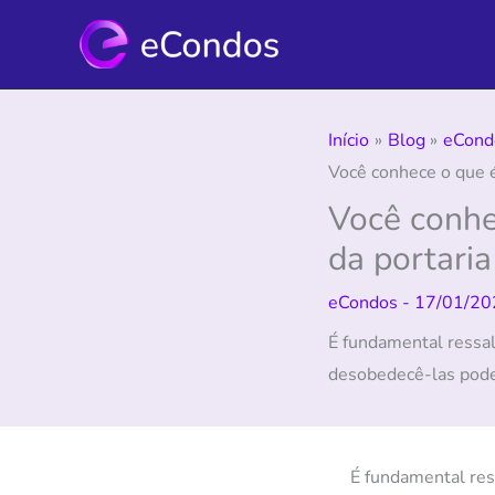
Ir
para
o
conteúdo
Início
Blog
eCond
Você conhece o que é
Você conhe
da portari
eCondos
-
17/01/20
É fundamental ressal
desobedecê-las pode 
É fundamental res