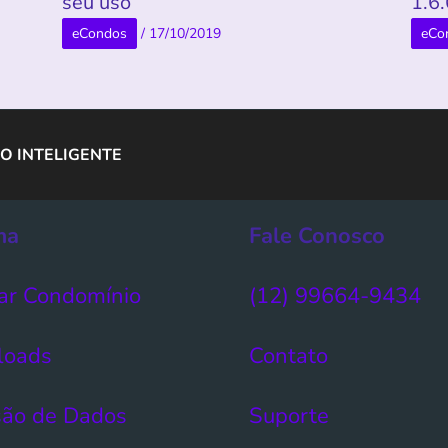
seu uso
1.6
eCondos
/
17/10/2019
eCo
O INTELIGENTE
ma
Fale Conosco
ar Condomínio​
(12) 99664-9434
loads
Contato
ão de Dados​
Suporte