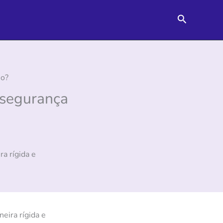
Pesquisar
io?
 segurança
a rígida e
eira rígida e