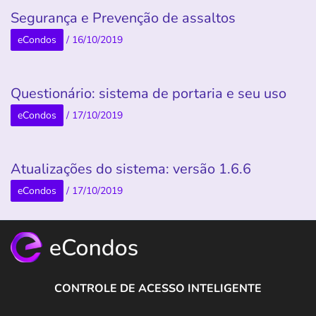
Segurança e Prevenção de assaltos
eCondos
/
16/10/2019
Questionário: sistema de portaria e seu uso
eCondos
/
17/10/2019
Atualizações do sistema: versão 1.6.6
eCondos
/
17/10/2019
CONTROLE DE ACESSO INTELIGENTE