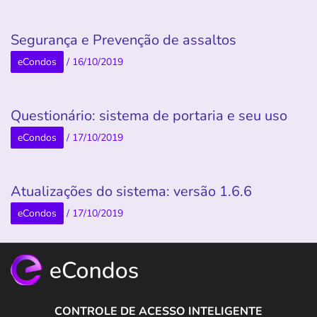
Segurança e Prevenção de assaltos
eCondos
/
16/10/2019
Questionário: sistema de portaria e seu uso
eCondos
/
17/10/2019
Atualizações do sistema: versão 1.6.6
eCondos
/
17/10/2019
CONTROLE DE ACESSO INTELIGENTE