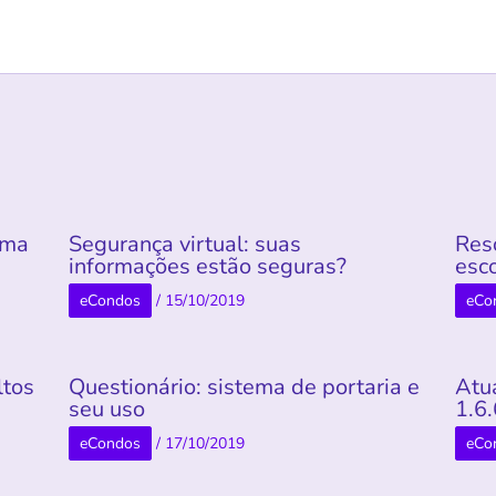
rma
Segurança virtual: suas
Res
informações estão seguras?
esco
eCondos
/
15/10/2019
eCo
ltos
Questionário: sistema de portaria e
Atu
seu uso
1.6
eCondos
/
17/10/2019
eCo