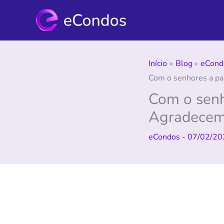
Ir
para
o
conteúdo
Início
Blog
eCond
Com o senhores a pal
Com o senho
Agradecemo
eCondos
-
07/02/20