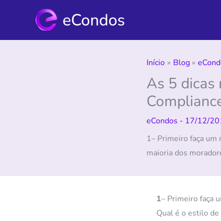
Ir
para
o
conteúdo
Início
Blog
eCond
As 5 dicas 
Compliance
eCondos
-
17/12/20
1– Primeiro faça um
maioria dos morador
1
– Primeiro faça
Qual é o estilo de