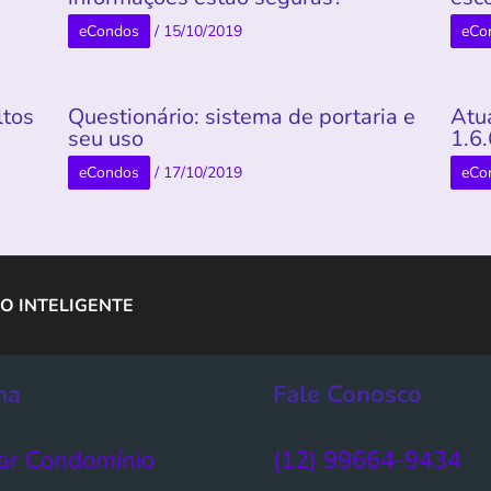
eCondos
/
15/10/2019
eCo
ltos
Questionário: sistema de portaria e
Atu
seu uso
1.6
eCondos
/
17/10/2019
eCo
O INTELIGENTE
ma
Fale Conosco
ar Condomínio​
(12) 99664-9434