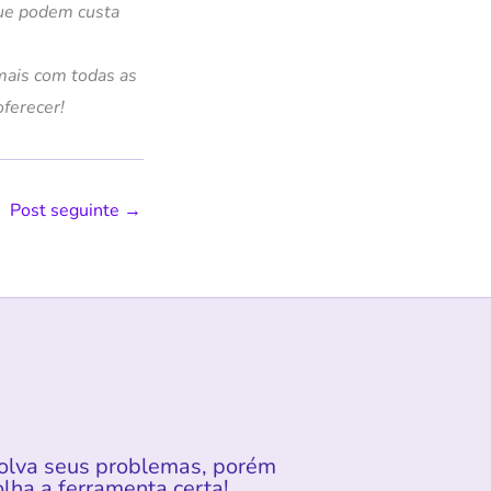
que podem custa
mais com todas as
ferecer!
Post seguinte
→
olva seus problemas, porém
lha a ferramenta certa!