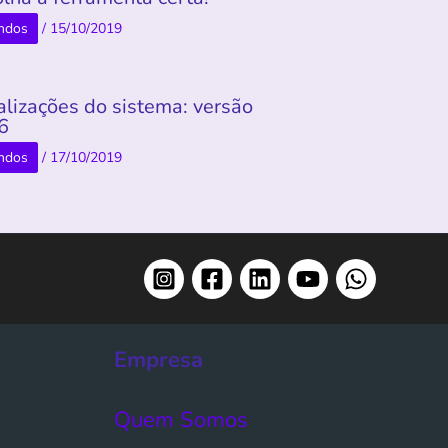
ndos
/
15/10/2019
alizações do sistema: versão
.6
ndos
/
17/10/2019
Empresa
Quem Somos