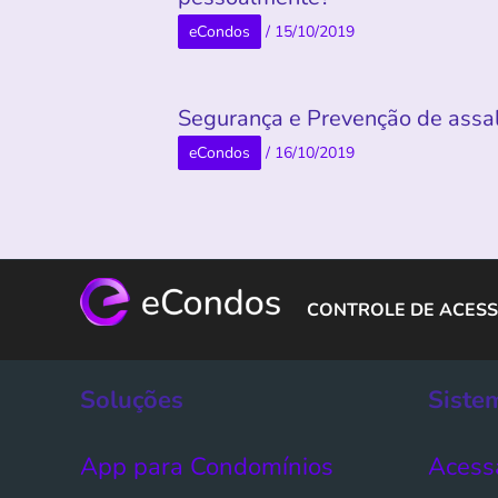
eCondos
/
15/10/2019
Segurança e Prevenção de assa
eCondos
/
16/10/2019
CONTROLE DE ACESS
Soluções
Siste
App para Condomínios
Acess