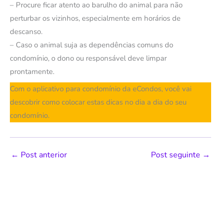
– Procure ficar atento ao barulho do animal para não
perturbar os vizinhos, especialmente em horários de
descanso.
– Caso o animal suja as dependências comuns do
condomínio, o dono ou responsável deve limpar
prontamente.
Com o aplicativo para condomínio da eCondos, você vai
descobrir como colocar estas dicas no dia a dia do seu
condomínio.
←
Post anterior
Post seguinte
→