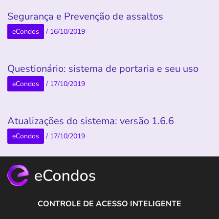
Segurança e Prevenção de assaltos
eCondos
/
16/10/2019
Questionário: sistema de portaria e seu uso
eCondos
/
17/10/2019
Atualizações do sistema: versão 1.6.6
eCondos
/
17/10/2019
CONTROLE DE ACESSO INTELIGENTE