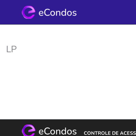
Ir
para
o
conteúdo
LP
CONTROLE DE ACESS