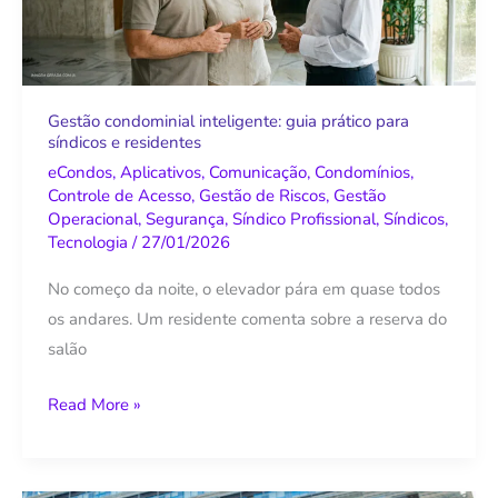
para
síndicos
e
residentes
Gestão condominial inteligente: guia prático para
síndicos e residentes
eCondos
,
Aplicativos
,
Comunicação
,
Condomínios
,
Controle de Acesso
,
Gestão de Riscos
,
Gestão
Operacional
,
Segurança
,
Síndico Profissional
,
Síndicos
,
Tecnologia
/
27/01/2026
No começo da noite, o elevador pára em quase todos
os andares. Um residente comenta sobre a reserva do
salão
Read More »