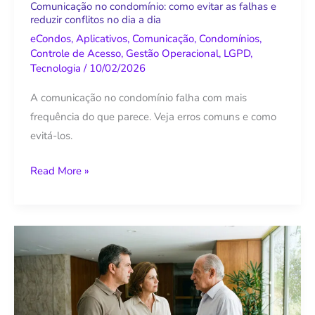
reduzir
Comunicação no condomínio: como evitar as falhas e
reduzir conflitos no dia a dia
conflitos
no
eCondos
,
Aplicativos
,
Comunicação
,
Condomínios
,
Controle de Acesso
,
Gestão Operacional
,
LGPD
,
dia
Tecnologia
/
10/02/2026
a
dia
A comunicação no condomínio falha com mais
frequência do que parece. Veja erros comuns e como
evitá-los.
Read More »
Gestão
condominial
inteligente:
guia
prático