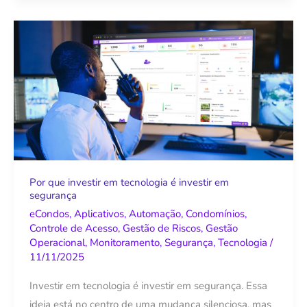
Por
que
investir
em
tecnologia
é
investir
em
segurança
Por que investir em tecnologia é investir em
segurança
eCondos
,
Aplicativos
,
Automação
,
Condomínios
,
Controle de Acesso
,
Gestão de Riscos
,
Gestão
Operacional
,
Monitoramento
,
Segurança
,
Tecnologia
/
11/11/2025
Investir em tecnologia é investir em segurança. Essa
ideia está no centro de uma mudança silenciosa, mas