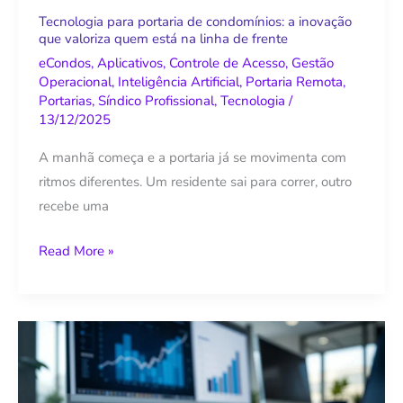
valoriza
Tecnologia para portaria de condomínios: a inovação
que valoriza quem está na linha de frente
quem
está
eCondos
,
Aplicativos
,
Controle de Acesso
,
Gestão
Operacional
,
Inteligência Artificial
,
Portaria Remota
,
na
Portarias
,
Síndico Profissional
,
Tecnologia
/
linha
13/12/2025
de
A manhã começa e a portaria já se movimenta com
frente
ritmos diferentes. Um residente sai para correr, outro
recebe uma
Read More »
Dados
na
gestão