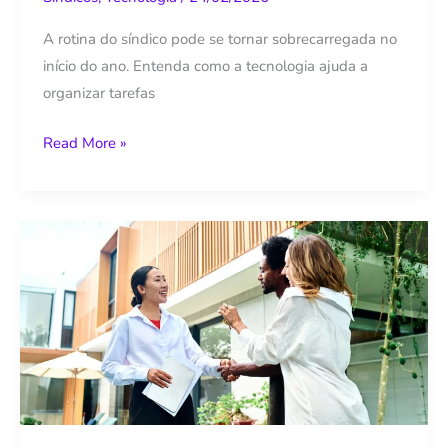
dia
A rotina do síndico pode se tornar sobrecarregada no
a
início do ano. Entenda como a tecnologia ajuda a
dia
organizar tarefas
Read More »
Comunicação
no
condomínio:
como
evitar
as
falhas
e