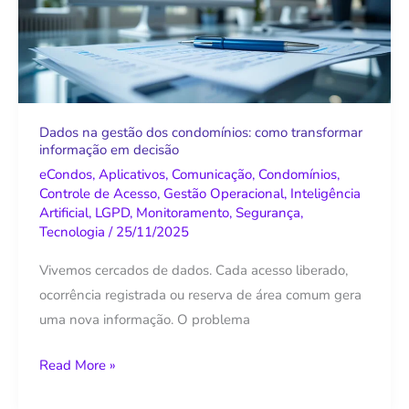
dos
condomínios:
como
transformar
informação
em
Dados na gestão dos condomínios: como transformar
informação em decisão
decisão
eCondos
,
Aplicativos
,
Comunicação
,
Condomínios
,
Controle de Acesso
,
Gestão Operacional
,
Inteligência
Artificial
,
LGPD
,
Monitoramento
,
Segurança
,
Tecnologia
/
25/11/2025
Vivemos cercados de dados. Cada acesso liberado,
ocorrência registrada ou reserva de área comum gera
uma nova informação. O problema
Read More »