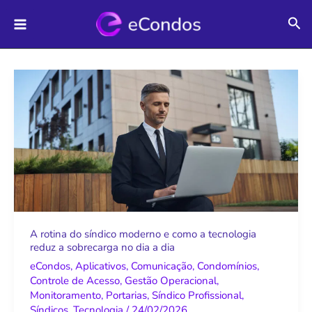
Ir
Pes
para
o
conteúdo
A
rotina
do
síndico
moderno
e
como
a
tecnologia
A rotina do síndico moderno e como a tecnologia
reduz a sobrecarga no dia a dia
reduz
a
eCondos
,
Aplicativos
,
Comunicação
,
Condomínios
,
Controle de Acesso
,
Gestão Operacional
,
sobrecarga
Monitoramento
,
Portarias
,
Síndico Profissional
,
no
Síndicos
,
Tecnologia
/
24/02/2026