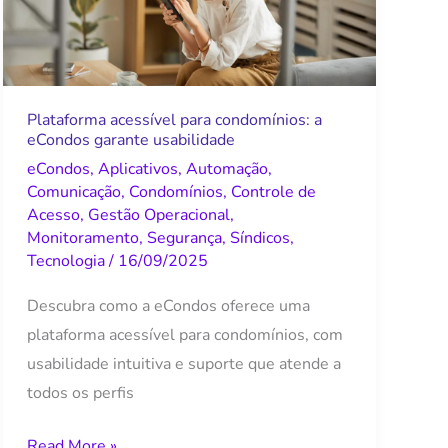
a
eCondos
garante
usabilidade
Plataforma acessível para condomínios: a
eCondos garante usabilidade
eCondos
,
Aplicativos
,
Automação
,
Comunicação
,
Condomínios
,
Controle de
Acesso
,
Gestão Operacional
,
Monitoramento
,
Segurança
,
Síndicos
,
Tecnologia
/
16/09/2025
Descubra como a eCondos oferece uma
plataforma acessível para condomínios, com
usabilidade intuitiva e suporte que atende a
todos os perfis
Read More »