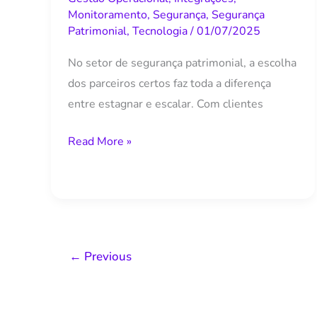
boa
Monitoramento
,
Segurança
,
Segurança
Patrimonial
,
Tecnologia
/
01/07/2025
parceria
para
No setor de segurança patrimonial, a escolha
empresas
dos parceiros certos faz toda a diferença
de
entre estagnar e escalar. Com clientes
segurança
Read More »
←
Previous