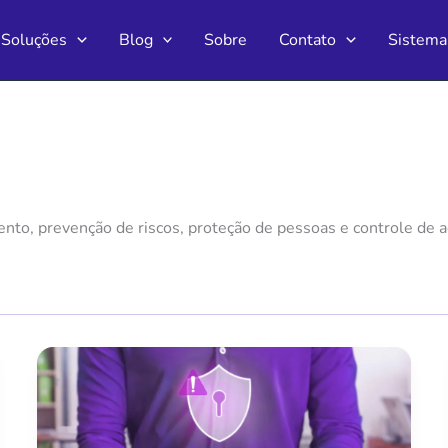
Soluções
Blog
Sobre
Contato
Sistema
to, prevenção de riscos, proteção de pessoas e controle de a
Consulta
de
antecedentes
criminais