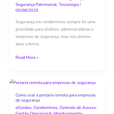
Segurança Patrimonial
,
Tecnologia
/
05/08/2025
Segurança em condomínios sempre foi uma
prioridade para síndicos, administradoras e
empresas de segurança, mas nos últimos
anos a forma
Read More »
Como
usar
Como usar a portaria remota para empresas
a
de segurança
portaria
eCondos
,
Condomínios
,
Controle de Acesso
,
remota
Gestão Operacional
,
Monitoramento
,