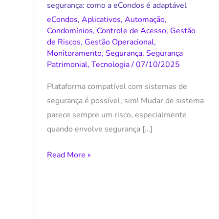
segurança: como a eCondos é adaptável
de
eCondos
,
Aplicativos
,
Automação
,
segurança:
Condomínios
,
Controle de Acesso
,
Gestão
como
de Riscos
,
Gestão Operacional
,
Monitoramento
,
Segurança
,
Segurança
a
Patrimonial
,
Tecnologia
/
07/10/2025
eCondos
é
Plataforma compatível com sistemas de
adaptável
segurança é possível, sim! Mudar de sistema
parece sempre um risco, especialmente
quando envolve segurança […]
Read More »