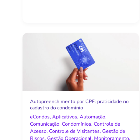
Autopreenchimento
por
CPF:
praticidade
no
cadastro
do
condomínio
Autopreenchimento por CPF: praticidade no
cadastro do condomínio
eCondos
,
Aplicativos
,
Automação
,
Comunicação
,
Condomínios
,
Controle de
Acesso
,
Controle de Visitantes
,
Gestão de
Riscos
,
Gestão Operacional
,
Monitoramento
,