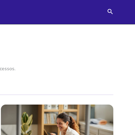
Pesquisar
cessos.
Plataforma
acessível
para
condomínios: