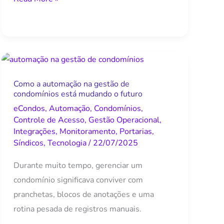
Como
a
Como a automação na gestão de
automação
condomínios está mudando o futuro
na
eCondos
,
Automação
,
Condomínios
,
gestão
Controle de Acesso
,
Gestão Operacional
,
de
Integrações
,
Monitoramento
,
Portarias
,
Síndicos
,
Tecnologia
/
22/07/2025
condomínios
está
Durante muito tempo, gerenciar um
mudando
condomínio significava conviver com
o
pranchetas, blocos de anotações e uma
futuro
rotina pesada de registros manuais.