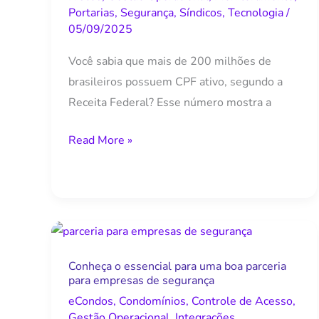
Portarias
,
Segurança
,
Síndicos
,
Tecnologia
/
05/09/2025
Você sabia que mais de 200 milhões de
brasileiros possuem CPF ativo, segundo a
Receita Federal? Esse número mostra a
Read More »
Conheça
o
Conheça o essencial para uma boa parceria
essencial
para empresas de segurança
para
eCondos
,
Condomínios
,
Controle de Acesso
,
uma
Gestão Operacional
,
Integrações
,