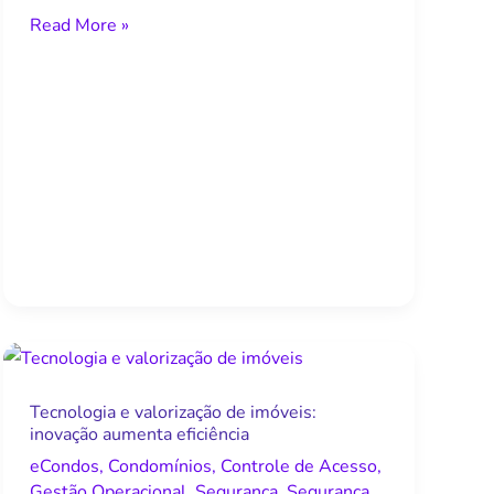
Read More »
Tecnologia
e
Tecnologia e valorização de imóveis:
valorização
inovação aumenta eficiência
de
eCondos
,
Condomínios
,
Controle de Acesso
,
imóveis:
Gestão Operacional
,
Segurança
,
Segurança