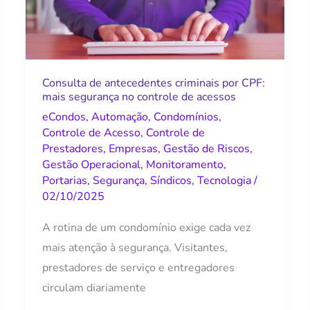
por
CPF:
mais
segurança
Consulta de antecedentes criminais por CPF:
mais segurança no controle de acessos
no
eCondos
,
Automação
,
Condomínios
,
controle
Controle de Acesso
,
Controle de
de
Prestadores
,
Empresas
,
Gestão de Riscos
,
acessos
Gestão Operacional
,
Monitoramento
,
Portarias
,
Segurança
,
Síndicos
,
Tecnologia
/
02/10/2025
A rotina de um condomínio exige cada vez
mais atenção à segurança. Visitantes,
prestadores de serviço e entregadores
circulam diariamente