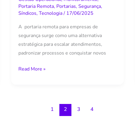
para
Portaria Remota
,
Portarias
,
Segurança
,
Síndicos
,
Tecnologia
/
17/06/2025
empresas
de
A portaria remota para empresas de
segurança
segurança surge como uma alternativa
estratégica para escalar atendimentos,
padronizar processos e conquistar novos
Read More »
1
2
3
4